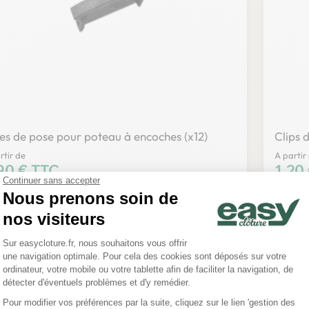
es de pose pour poteau à encoches (x12)
Clips d
rtir de
A partir
x
90 € TTC
Prix
1,20
Continuer sans accepter
Nous prenons soin de
Voir le produit
nos visiteurs
Plateforme de Gestion du Consentemen
Sur easycloture.fr, nous souhaitons vous offrir
une navigation optimale. Pour cela des cookies sont déposés sur votre
Axeptio consent
ordinateur, votre mobile ou votre tablette afin de faciliter la navigation, de
détecter d'éventuels problèmes et d'y remédier.
Pour modifier vos préférences par la suite, cliquez sur le lien 'gestion des