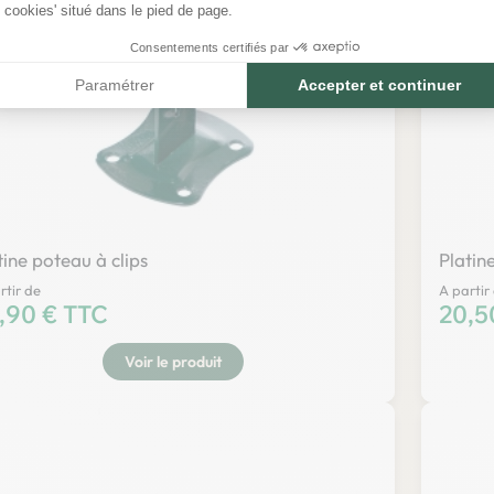
cookies' situé dans le pied de page.
Consentements certifiés par
Paramétrer
Accepter et continuer
tine poteau à clips
Platin
rtir de
A partir
x
,90 € TTC
Prix
20,5
Voir le produit