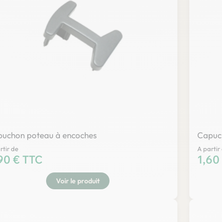
uchon poteau à encoches
Capuch
rtir de
A partir
x
90 € TTC
Prix
1,60
Voir le produit