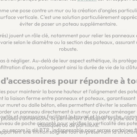
mme une pose contre un mur ou la création d’angles particuli
rface verticale. C’est une solution particulièrement appréc
éviter de poser un poteau supplémentaire.
arrés) jouent un rôle clé, notamment pour relier les panneaux 
varie selon le diamètre ou la section des poteaux, assurant 
robuste.
as à négliger. Au-delà de leur aspect esthétique, ils protège
infiltration d’eau, prolongeant ainsi la durée de vie de la clôtu
’accessoires pour répondre à tou
les pour maintenir la bonne hauteur et l’alignement des pot
t la liaison ferme entre panneaux et poteaux, garantissant l
r muret ou dalle béton, elles permettent d’éviter le scellem
order un panneau directement à un mur ou pour aménager 
 outils et accessoires facilitent le travail et la retouche, 
plusieurs dimensions, ils permettent d’adapter la pose aux po
 niveau de poche aimanté pour vérifier la verticalité des po
classiques ou de portillons.
, ou encore la clé BTR, indispensable pour serrer certaines f
pportent une finition soignée tout en préservant la structure 