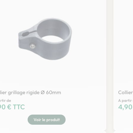
lier grillage rigide Ø 60mm
Colli
rtir de
A partir
x
90 € TTC
Prix
4,90
Voir le produit