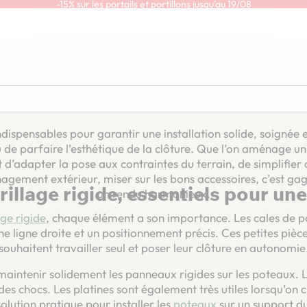
-15% sur les portails et portillons jusqu'au 19/08
En savoir plus
 pour grillage rigide
essoires pour grillage ri
dispensables pour garantir une installation solide, soignée e
u de parfaire l’esthétique de la clôture. Que l’on aménage un
 d’adapter la pose aux contraintes du terrain, de simplifier
nagement extérieur, miser sur les bons accessoires, c’est gag
rillage rigide, essentiels pour une
un rendu harmonieux.
age rigide
, chaque élément a son importance. Les cales de po
une ligne droite et un positionnement précis. Ces petites pièc
souhaitent travailler seul et poser leur clôture en autonomie
aintenir solidement les panneaux rigides sur les poteaux. Le
u des chocs. Les platines sont également très utiles lorsqu’on 
solution pratique pour installer les
poteaux
sur un support du