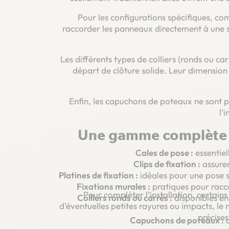
Pour les configurations spécifiques, co
raccorder les panneaux directement à une su
Les différents types de colliers (ronds ou c
départ de clôture solide. Leur dimension 
Enfin, les capuchons de poteaux ne sont p
l’
Une gamme complète d
Cales de pose :
essentiel
Clips de fixation :
assuren
Platines de fixation :
idéales pour une pose su
Fixations murales :
pratiques pour racc
Pour compléter l’installation, certains
Colliers ronds ou carrés :
disponibles en 
d’éventuelles petites rayures ou impacts, le
précises
Capuchons de poteaux :
a