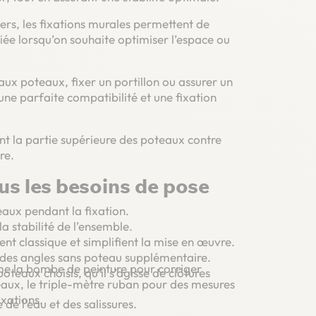
ers, les fixations murales permettent de
iée lorsqu’on souhaite optimiser l’espace ou
aux poteaux, fixer un portillon ou assurer un
une parfaite compatibilité et une fixation
nt la partie supérieure des poteaux contre
re.
s les besoins de pose
eaux pendant la fixation.
a stabilité de l’ensemble.
ent classique et simplifient la mise en œuvre.
des angles sans poteau supplémentaire.
comme la bombe de peinture pour corriger
teaux choisis, qu’il s’agisse de clôtures
teaux, le triple-mètre ruban pour des mesures
ixations.
de l’eau et des salissures.