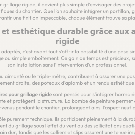
r grillage rigide, il devient plus simple d’envisager des pr
fiques du chantier. Que l’on souhaite intégrer un portillon,
rantir une finition impeccable, chaque élément trouve sa pla
n et esthétique durable grâce aux 
rigide
adaptés, c’est avant tout s’offrir la possibilité d’une pose 
sage ou simple emboîtement. Ce gain de temps est précieux, s
son installation sans l’intervention d’un professionnel.
u aimanté ou le triple-mètre, contribuent à assurer une pos
tement droite, des poteaux d’aplomb et un rendu esthétique u
res pour grillage rigide
sont pensés pour s’intégrer harmon
te et protègent la structure. La bombe de peinture permet 
rvenus pendant le chantier, prolongeant ainsi l’aspect neuf d
le purement technique. Ils participent pleinement à la durabil
t du grillage sous l’effet du vent ou des sollicitations quoti
ain dur, tandis que les colliers et clips assurent une tenue