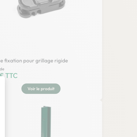
e fixation pour grillage rigide
 de
 € TTC
Voir le produit
t : Personnalisez vos Options