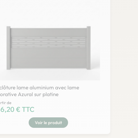
 clôture lame aluminium avec lame
orative Azural sur platine
rtir de
x
6,20 € TTC
Voir le produit