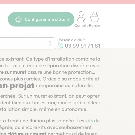
Configurer ma clôture
Compte
Panier
Besoin d'aide ?
03 59 61 71 81
e existant. Ce type d’installation combine la
un terrain, créer une séparation discrète avec
re sur muret
assure une bonne protection
x zones plus rurales. Grâce à sa modularité et
on projet
inition sobre, contemporaine ou naturelle.
herchée. Sur un muret existant, on peut opter
rdent bien aux bases maçonnées grâce à leur
installation simple, même en autonomie.
offrent une finition plus soignée. Les
kits de
ntégrée, ou encore kits avec soubassement.
 Une
clôture sur muret
permet aussi de jouer