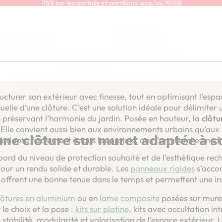
-15% sur les portails et portillons jusqu'au 19/08
En savoir plus
Clôture sur muret
cturer son extérieur avec finesse, tout en optimisant l’espac
uelle d’une clôture. C’est une solution idéale pour délimiter 
n préservant l’harmonie du jardin. Posée en hauteur, la
clôtu
 ». Elle convient aussi bien aux environnements urbains qu’au
une clôture sur muret adaptée à s
adapte facilement à tous les projets, que l’on cherche une f
ord du niveau de protection souhaité et de l’esthétique rec
pour un rendu solide et durable. Les
panneaux rigides
s’acco
 Ils offrent une bonne tenue dans le temps et permettent une 
lôtures en aluminium
ou en
lame composite
posées sur muret 
le choix et la pose :
kits sur platine
, kits avec occultation i
stabilité, modularité et valorisation de l’espace extérieur.