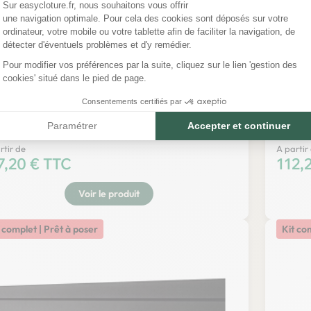
Plateforme de Gestion du Consentemen
Sur easycloture.fr, nous souhaitons vous offrir
une navigation optimale. Pour cela des cookies sont déposés sur votre
Axeptio consent
ordinateur, votre mobile ou votre tablette afin de faciliter la navigation, de
détecter d'éventuels problèmes et d'y remédier.
Pour modifier vos préférences par la suite, cliquez sur le lien 'gestion des
cookies' situé dans le pied de page.
Consentements certifiés par
 panneau rigide Ø 4/5mm poteaux à clips sur
Kit pa
Paramétrer
Accepter et continuer
tine
encoch
rtir de
A partir
x
7,20 € TTC
Prix
112,
Voir le produit
 complet | Prêt à poser
Kit co