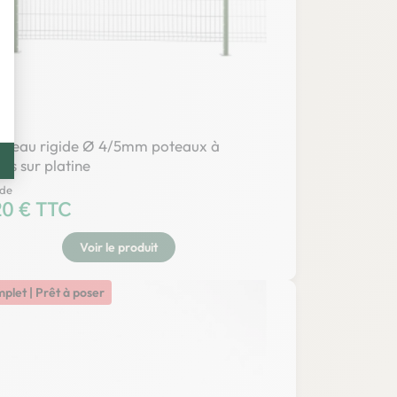
t : Personnalisez vos Options
nneau rigide Ø 4/5mm poteaux à
es sur platine
 de
20 € TTC
Voir le produit
mplet | Prêt à poser