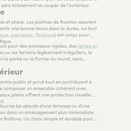
é sans totalement se couper de l’extérieur.
le
e et plane. Les platines de fixation assurent
antir une bonne tenue dans la durée, surtout
eaux
,
panneaux
,
fixations
) est conçu pour
fique.
oit pour des panneaux rigides, des
lames en
s ou les terrains légèrement irréguliers, la
lon la pente ou la forme du muret, sans
érieur
entre public et privé tout en contribuant à
t de composer un ensemble cohérent avec
aux pleins offrent une protection visuelle
t.
sécurise les abords d’une terrasse ou d’une
r ou dans un aménagement plus minimaliste.
es finitions. Un choix simple et durable pour