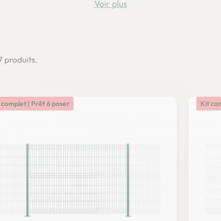
Voir
 7 produits.
 complet | Prêt à poser
Kit co