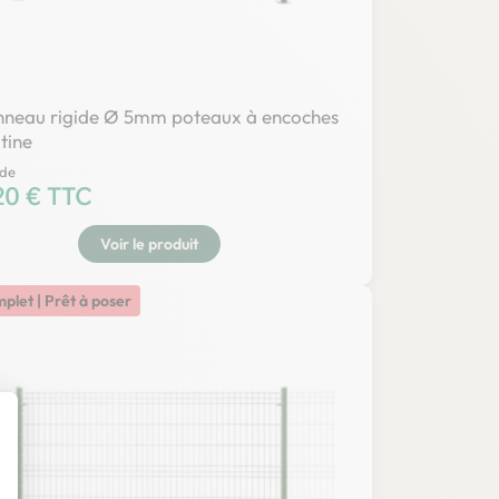
nneau rigide Ø 5mm poteaux à encoches
tine
 de
20 € TTC
Voir le produit
mplet | Prêt à poser