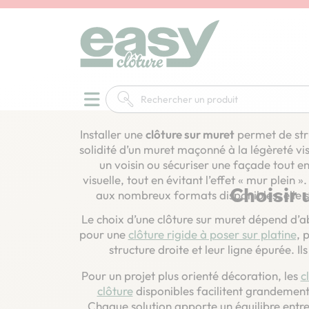
Accueil
Clôtures
Clôture sur muret
Installer une
clôture sur muret
permet de stru
solidité d’un muret maçonné à la légèreté vis
un voisin ou sécuriser une façade tout e
visuelle, tout en évitant l’effet « mur plein
Choisir 
aux nombreux formats disponibles, elle s’
Le choix d’une clôture sur muret dépend d’ab
pour une
clôture rigide à poser sur platine
, 
structure droite et leur ligne épurée.
Pour un projet plus orienté décoration, les
c
clôture
disponibles facilitent grandement 
Chaque solution apporte un équilibre entre 