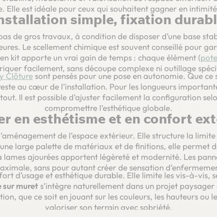
. Elle est idéale pour ceux qui souhaitent gagner en intimit
nstallation simple, fixation durab
pas de gros travaux, à condition de disposer d’une base stabl
eures. Le scellement chimique est souvent conseillé pour gar
en kit apporte un vrai gain de temps : chaque élément (
pot
riquer facilement, sans découpe complexe ni outillage spéci
y Clôture
sont pensés pour une pose en autonomie. Que ce s
este au cœur de l’installation. Pour les longueurs importante
out. Il est possible d’ajuster facilement la configuration se
compromettre l’esthétique globale.
r en esthétisme et en confort ext
’aménagement de l’espace extérieur. Elle structure la limite 
 une large palette de matériaux et de finitions, elle perme
à lames ajourées apportent légèreté et modernité. Les panne
aximale, sans pour autant créer de sensation d’enfermemen
rt d’usage et esthétique durable. Elle limite les vis-à-vis, 
e sur muret
s’intègre naturellement dans un projet paysage
on, que ce soit en jouant sur les couleurs, les hauteurs ou l
valoriser son terrain avec sobriété.