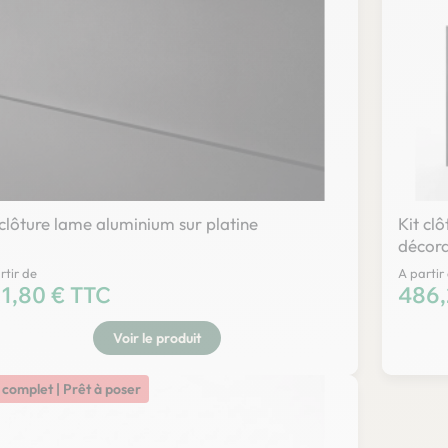
 clôture lame aluminium sur platine
Kit cl
décora
rtir de
A partir
x
1,80 € TTC
Prix
486,
Voir le produit
 complet | Prêt à poser