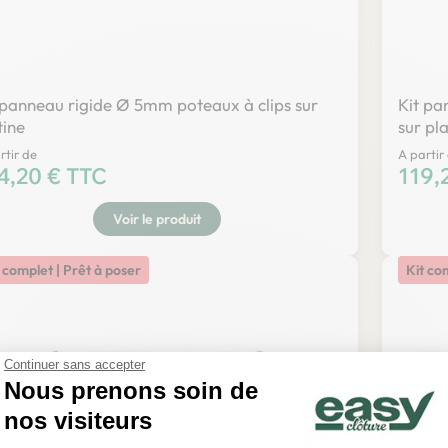
 panneau rigide Ø 5mm poteaux à clips sur
Kit pa
tine
sur pla
rtir de
A partir
x
4,20 € TTC
Prix
119,
Voir le produit
 complet | Prêt à poser
Kit co
Continuer sans accepter
Nous prenons soin de
nos visiteurs