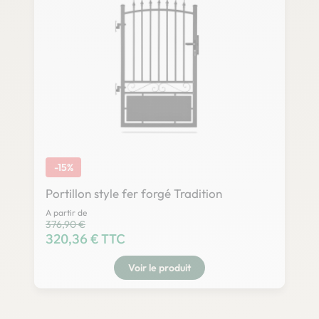
-15%
Portillon style fer forgé Tradition
A partir de
Prix habituel
376,90 €
Prix
320,36 € TTC
Voir le produit