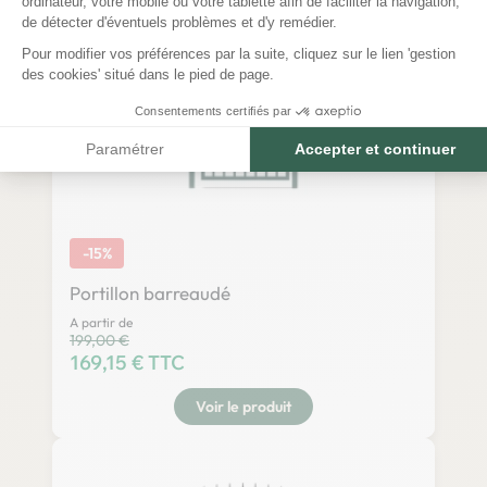
ordinateur, votre mobile ou votre tablette afin de faciliter la navigation,
de détecter d'éventuels problèmes et d'y remédier.
Pour modifier vos préférences par la suite, cliquez sur le lien 'gestion
des cookies' situé dans le pied de page.
Consentements certifiés par
Paramétrer
Accepter et continuer
-15%
Portillon barreaudé
A partir de
Prix habituel
199,00 €
Prix
169,15 € TTC
Voir le produit