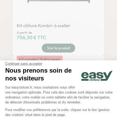
Kit clôture Kombi+ à sceller
A partir de
Prix
756,30 € TTC
Voir le produit
Kit complet | Prêt à poser
Continuer sans accepter
Nous prenons soin de
nos visiteurs
Plateforme de Gestion du Consentem
Sur easycloture.fr, nous souhaitons vous offrir
une navigation optimale. Pour cela des cookies sont déposés sur votre
Axeptio consent
ordinateur, votre mobile ou votre tablette afin de faciliter la navigation,
de détecter d'éventuels problèmes et d'y remédier.
Pour modifier vos préférences par la suite, cliquez sur le lien 'gestion
des cookies' situé dans le pied de page.