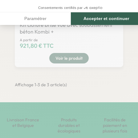
Consentements certifiés par
Paramétrer
Accepter et continuer
Kit clôture brise vue avec soubassement
béton Kombi +
A partir de
Prix
921,80 € TTC
Voir le produit
Affichage 1-3 de 3 article(s)
Livraison France
Produits
Facilités de
et Belgique
durables et
paiement en
écologiques
plusieurs fois