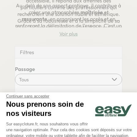
accessible, il répond aux attentes des
Au-delà de son aspect pratique, il contribue à
particuliers comme des professionnels qui
créer une atmosphère
maîtrisée
et
recherchent une solution fiable et esthétique.
rassurante
, en organisant les accès et en
Grâce à sa robustesse et à la simplicité de sa
renforçant la délimitation de l’espace. C’est un
pose, il s’impose comme un atout majeur pour
équipement qui accompagne durablement le
Voir
mettre en valeur un terrain et en optimiser
quotidien, en s’intégrant
parfaitement
aux
l’utilisation.
lignes de la clôture rigide et aux autres
Filtres
éléments de l’aménagement extérieur.
Passage
Couleur
Continuer sans accepter
Nous prenons soin de
nos visiteurs
Plateforme de Gestion du Consentem
Composition
Sur easycloture.fr, nous souhaitons vous offrir
une navigation optimale. Pour cela des cookies sont déposés sur votre
Axeptio consent
ordinateur, votre mobile ou votre tablette afin de faciliter la navigation,