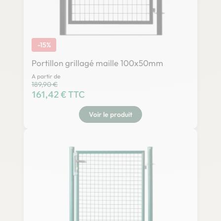
-15%
Portillon grillagé maille 100x50mm
A partir de
Prix habituel
189,90 €
Prix
161,42 € TTC
Voir le produit