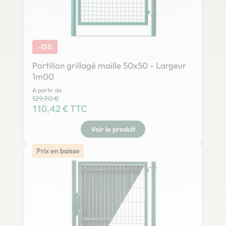
-15%
Portillon grillagé maille 50x50 - Largeur
1m00
A partir de
Prix habituel
129,90 €
Prix
110,42 € TTC
Voir le produit
Prix en baisse