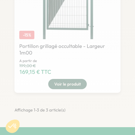
-15%
Portillon grillagé occultable - Largeur
1m00
A partir de
Prix habituel
199,00 €
Prix
169,15 € TTC
Voir le produit
Affichage 1-3 de 3 article(s)