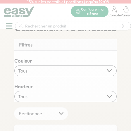
-15% sur les portails et portillons jusqu'au 19/08
En savoir plus
Accueil
Brise vue
Brise vue PVC
Configurer ma
clôture
Occultation PVC en rouleau
Compte
Panier
Occultation PVC en rouleau
Filtres
Couleur
Hauteur