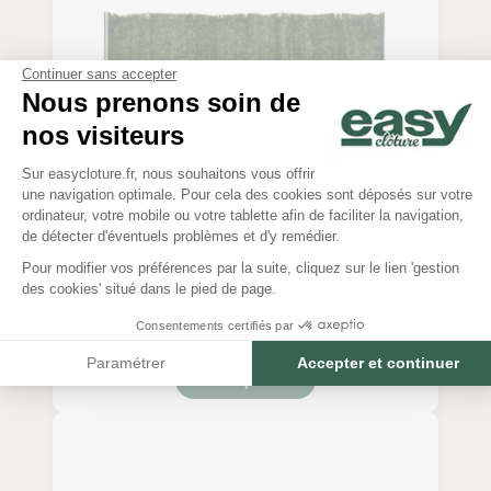
Continuer sans accepter
Nous prenons soin de
nos visiteurs
Plateforme de Gestion du Consentem
Sur easycloture.fr, nous souhaitons vous offrir
une navigation optimale. Pour cela des cookies sont déposés sur votre
Axeptio consent
ordinateur, votre mobile ou votre tablette afin de faciliter la navigation,
de détecter d'éventuels problèmes et d'y remédier.
Pour modifier vos préférences par la suite, cliquez sur le lien 'gestion
Haie artificielle 129 brins
des cookies' situé dans le pied de page.
A partir de
Consentements certifiés par
Prix
36,90 € TTC
Paramétrer
Accepter et continuer
Voir le produit