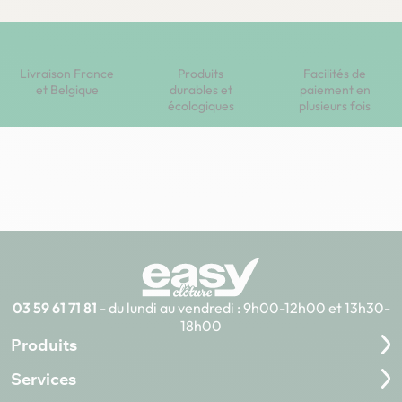
Livraison France
Produits
Facilités de
et Belgique
durables et
paiement en
écologiques
plusieurs fois
03 59 61 71 81
- du lundi au vendredi : 9h00-12h00 et 13h30-
18h00
Produits
Services