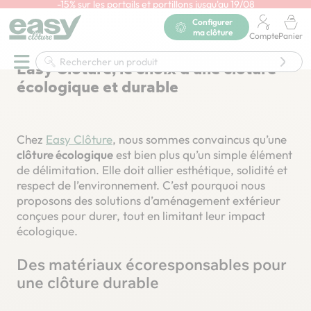
-15% sur les portails et portillons jusqu'au 19/08
En savoir plus
Configurer
Accueil
Informations Easycloture
ma clôture
Compte
Panier
Easy Clôture, le choix d’une clôture écologique et durable
Easy Clôture, le choix d’une clôture
écologique et durable
Chez
Easy Clôture
, nous sommes convaincus qu’une
clôture écologique
est bien plus qu’un simple élément
de délimitation. Elle doit allier esthétique, solidité et
respect de l’environnement. C’est pourquoi nous
proposons des solutions d’aménagement extérieur
conçues pour durer, tout en limitant leur impact
écologique.
Des matériaux écoresponsables pour
une clôture durable