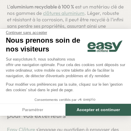
L’
aluminium recyclable à 100 %
est un matériau clé de
nos gammes de
clôtures aluminium
. Léger, robuste
et résistant à la corrosion, il peut être recyclé à l’infini
sans perdre ses propriétés, assurant ainsi une
solution durable et facile d’entretien.
Continuer sans accepter
Nous prenons soin de
Composite recyclé : l’innovation au
nos visiteurs
service de l’environnement
Plateforme de Gestion du Consentem
Sur easycloture.fr, nous souhaitons vous
offrir une navigation optimale. Pour cela des cookies sont déposés sur
Nos
clôtures en
bois composite
écoresponsable
sont
Axeptio consent
votre ordinateur, votre mobile ou votre tablette afin de faciliter la
fabriquées à partir de
90 % de matières recyclées
et
navigation, de détecter d'éventuels problèmes et d'y remédier.
sont entièrement recyclables. Elles offrent une
Pour modifier vos préférences par la suite, cliquez sur le lien 'gestion
excellente résistance aux agressions extérieures tout
des cookies' situé dans le pied de page.
en réduisant l’empreinte environnementale.
Consentements certifiés par
Easy Clôture, un engagement durable
Paramétrer
Accepter et continuer
pour vos extérieurs
Easy Clôture
s’engage au quotidien à proposer des