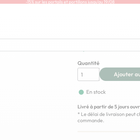
-15% sur les portails et portillons jusqu'au 19/08
En savoir plus
ion décoratif
Tirants pou
5,90 € TTC
Quantité
Ajouter a
fiber_manual_record
En stock
Livré à partir de 5 jours ouv
* Le délai de livraison peut 
commande.