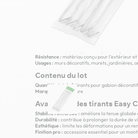
excellente tenue dans le temps, même en extéri
simple et rapide, idéale pour les particuliers 
professionnels.
Caractéristiques des tirants
Compatibilité :
adaptés aux cages gabions déco
Fonction :
maintiennent la structure et évitent
Installation :
mise en place simple et rapide
Résistance :
matériau conçu pour l’extérieur et
Usages :
murs décoratifs, murets, jardinières
Contenu du lot
Quantité :
lot de 5 tirants pour gabion décoratif
Marque :
Easy Clôture
Avantages des tirants Easy C
Stabilité renforcée :
améliore la tenue globale
Durabilité :
contribue à prolonger la durée de vi
Esthétique :
limite les déformations pour un ren
Finition pro :
accessoire essentiel pour un mont