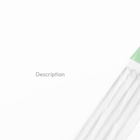
Description
Tirants pour gabion Eas
Les tirants pour gabion décoratif Easy Clôture 
indispensables pour assurer la solidité et la lon
gabions. Compatibles avec l’ensemble des cages
permettent de maintenir un écartement constan
d’éviter toute déformation due au poids des pie
Fabriqués dans un matériau robuste et durable, 