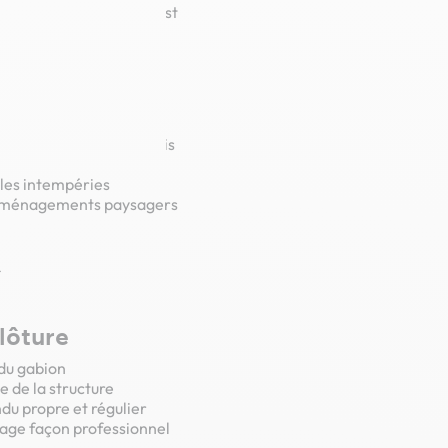
eur. Leur installation est
comme pour les
 pour gabion
ratives standards
 le bombement des parois
 les intempéries
, aménagements paysagers
lôture
 du gabion
e de la structure
du propre et régulier
age façon professionnel