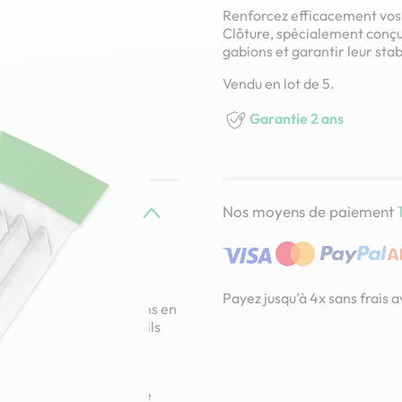
Renforcez efficacement vos 
Clôture, spécialement conçu
gabions et garantir leur stab
Vendu en lot de 5.
Garantie 2 ans
Nos moyens de paiement
y Clôture
sont des accessoires
Payez jusqu’à 4x sans frais 
gévité de vos installations en
 gabions décoratives, ils
t entre les parois et
rres.
ces tirants assurent une