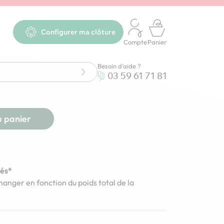
Configurer ma clôture
r gabion décoratif
Compte
Panier
Besoin d'aide ?
03 59 61 71 81
u panier
rés*
changer en fonction du poids total de la