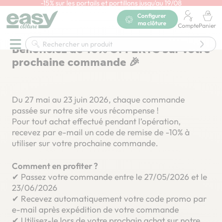
-15% sur les portails et portillons jusqu'au 19/08
En savoir plus
Configurer
Accueil
ma clôture
Compte
Panier
Bénéficiez de 10% OFFERTS sur votre prochaine commande
🎉
Bénéficiez de 10% OFFERTS sur votre
prochaine commande 🎉
Du 27 mai au 23 juin 2026, chaque commande
passée sur notre site vous récompense !
Pour tout achat effectué pendant l’opération,
recevez par e-mail un code de remise de -10% à
utiliser sur votre prochaine commande.
Comment en profiter ?
✔ Passez votre commande entre le 27/05/2026 et le
23/06/2026
✔ Recevez automatiquement votre code promo par
e-mail après expédition de votre commande
✔ Utilisez-le lors de votre prochain achat sur notre