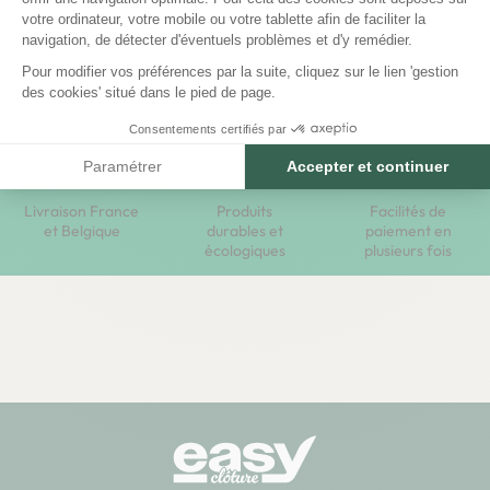
Offre valable uniquement pour une utilisation sur une
Axeptio consent
votre ordinateur, votre mobile ou votre tablette afin de faciliter la
prochaine commande passée sur notre site internet,
navigation, de détecter d'éventuels problèmes et d'y remédier.
pendant la durée de validité du code reçu par e-
Pour modifier vos préférences par la suite, cliquez sur le lien 'gestion
mail.
des cookies' situé dans le pied de page.
Consentements certifiés par
Paramétrer
Accepter et continuer
Livraison France
Produits
Facilités de
et Belgique
durables et
paiement en
écologiques
plusieurs fois