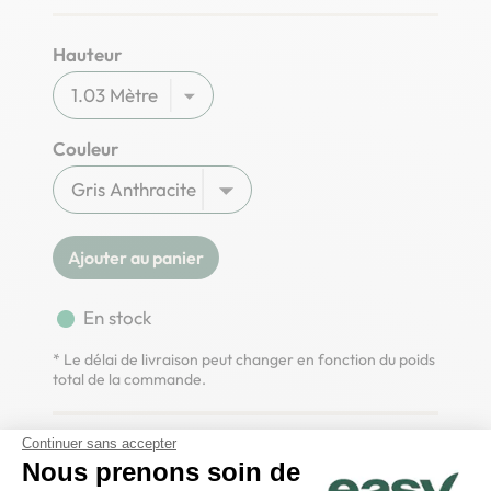
Hauteur
Couleur
Ajouter au panier
fiber_manual_record
En stock
* Le délai de livraison peut changer en fonction du poids
total de la commande.
Continuer sans accepter
Ce
kit de clôture rigide
contient tout le matériel
Nous prenons soin de
nécessaire pour une pose de panneaux rigides avec