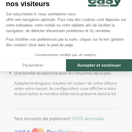
occultation haie artificielle 129 brins.
nos visiteurs
Il contient:
Plateforme de Gestion du Consentem
Sur easycloture.fr, nous souhaitons vous
Des panneaux grillages rigides Ø 4/5mm L2m50, maille
offrir une navigation optimale. Pour cela des cookies sont déposés sur
Axeptio consent
200x55
votre ordinateur, votre mobile ou votre tablette afin de faciliter la
Des poteaux de clôture renforcés à clips (hauteur
navigation, de détecter d'éventuels problèmes et d'y remédier.
+40/50 cm par rapport à la hauteur du panneau pour le
Pour modifier vos préférences par la suite, cliquez sur le lien 'gestion
scellement)
des cookies' situé dans le pied de page.
Des clips de fixation pour les panneaux
Des rouleaux de haie artificielle 129 brins
Consentements certifiés par
Une agrafeuse manuelle
Des agrafes de la couleur de la clôture
Paramétrer
Accepter et continuer
Une Clé BTR n°3 pour visser les clips
Une bombe de peinture pour les retouches découpes
Adaptez la longueur, hauteur et couleur de votre clôture
selon votre besoin, le configurateur vous affichera dans
la description le nombre d'éléments présents dans le kit.
Nos moyens de paiement
100% sécurisés