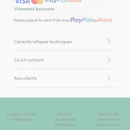
Virement bancaire
ou
Payez jusqu’à 4x sans frais avec
Caractéristiques techniques
Ce kit contient
Avis clients
Livraison France
Produits
Facilités de
et Belgique
durables et
paiement en
écologiques
plusieurs fois