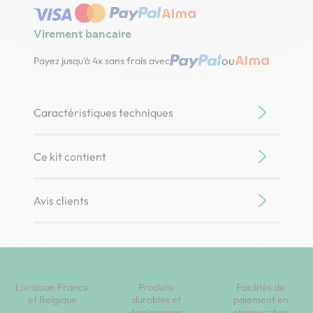
Virement bancaire
ou
Payez jusqu’à 4x sans frais avec
Caractéristiques techniques
Ce kit contient
Avis clients
Livraison France
Produits
Facilités de
et Belgique
durables et
paiement en
écologiques
plusieurs fois