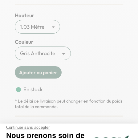
Hauteur
Couleur
Ajouter au panier
fiber_manual_record
En stock
* Le délai de livraison peut changer en fonction du poids
total de la commande.
Ce kit clôture rigide contient tout le matériel nécessaire
Continuer sans accepter
pour une
pose de clôture avec occultation par brise-vue
Nous prenons soin de