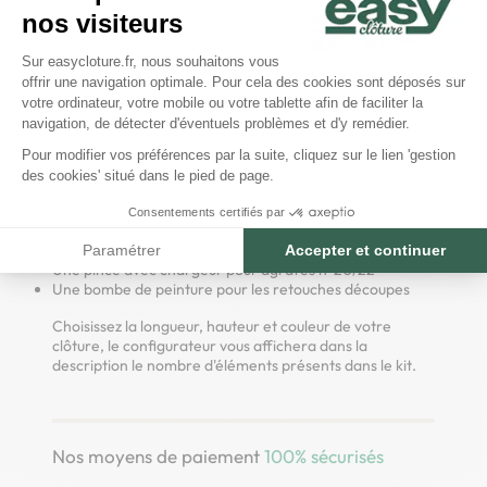
toile PVC
.
nos visiteurs
Il contient :
Plateforme de Gestion du Consentem
Sur easycloture.fr, nous souhaitons vous
Des panneaux grillages rigides Ø 4/5mm L2m50, en
offrir une navigation optimale. Pour cela des cookies sont déposés sur
maille de 200x55
Axeptio consent
votre ordinateur, votre mobile ou votre tablette afin de faciliter la
Des poteaux à clips (longueur des poteaux plus hautes
navigation, de détecter d'éventuels problèmes et d'y remédier.
de 50cm pour permettre le scellement)
Des clips de fixation pour fixer le panneau sur les
Pour modifier vos préférences par la suite, cliquez sur le lien 'gestion
poteaux
des cookies' situé dans le pied de page.
Des rouleaux de brise-vue toile de densité 350gr/m²
Des agrafes vertes ou grises suivant la couleur de
Consentements certifiés par
clôture choisie
Une clé BTR n°3
Paramétrer
Accepter et continuer
Une pince avec chargeur pour agrafes n°20/22
Une bombe de peinture pour les retouches découpes
Choisissez la longueur, hauteur et couleur de votre
clôture, le configurateur vous affichera dans la
description le nombre d'éléments présents dans le kit.
Nos moyens de paiement
100% sécurisés