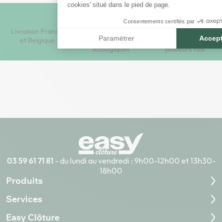
cookies' situé dans le pied de page.
Consentements certifiés par
Livraison France
Produits
Facilités de
Paramétrer
Accept
et Belgique
durables et
paiement en
écologiques
plusieurs fois
03 59 61 71 81
- du lundi au vendredi : 9h00-12h00 et 13h30-
18h00
Produits
Services
Easy Clôture