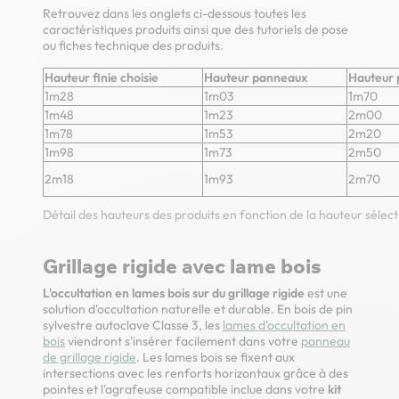
Retrouvez dans les onglets ci-dessous toutes les
caractéristiques produits ainsi que des tutoriels de pose
ou fiches technique des produits.
Hauteur finie choisie
Hauteur panneaux
Hauteur 
1m28
1m03
1m70
1m48
1m23
2m00
1m78
1m53
2m20
1m98
1m73
2m50
2m18
1m93
2m70
Détail des hauteurs des produits en fonction de la hauteur sélect
Grillage rigide avec lame bois
L'occultation en lames bois sur du grillage rigide
est une
solution d'occultation naturelle et durable. En bois de pin
sylvestre autoclave Classe 3, les
lames d'occultation en
bois
viendront s'insérer facilement dans votre
panneau
de grillage rigide
. Les lames bois se fixent aux
intersections avec les renforts horizontaux grâce à des
pointes et l'agrafeuse compatible inclue dans votre
kit