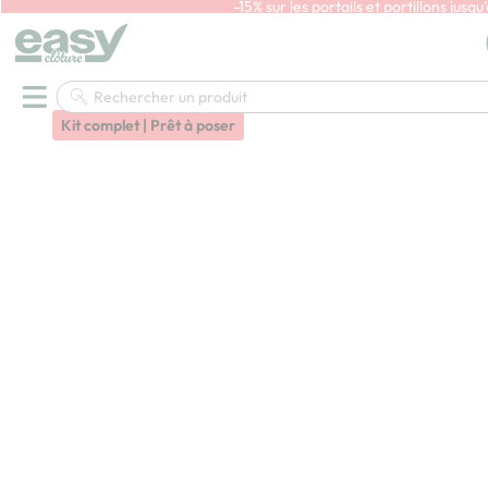
-15% sur les portails et portillons jusqu
En savoir pl
Accueil
Clôtures
Clôture rigide
Kit cloture rigide
Kit panneau rigide Ø 5mm avec soubassement et occultation
lattes bois Pin
Kit complet | Prêt à poser