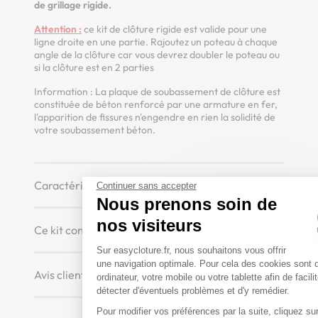
de grillage rigide.
Attention :
ce kit de clôture rigide est valide pour une
ligne droite en une partie. Rajoutez un poteau à chaque
angle de la clôture car vous devrez doubler le poteau ou
si la clôture est en 2 parties
Information : La plaque de soubassement de clôture est
constituée de béton renforcé par une armature en fer,
l'apparition de fissures n'engendre en rien la solidité de
votre soubassement béton.
Caractéristiques techniques
Continuer sans accepter
Nous prenons soin de
nos visiteurs
Ce kit contient
Plateforme de Gestion du 
Sur easycloture.fr, nous souhaitons vous offrir
une navigation optimale. Pour cela des cookies sont 
Axeptio consent
Avis clients
ordinateur, votre mobile ou votre tablette afin de facili
détecter d'éventuels problèmes et d'y remédier.
Pour modifier vos préférences par la suite, cliquez sur 