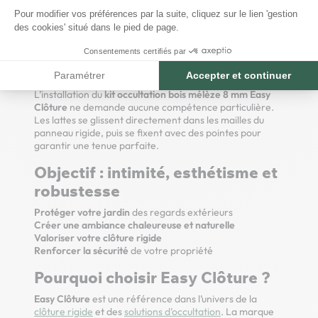
Contenu du kit
Pour modifier vos préférences par la suite, cliquez sur le lien 'gestion
43 Lattes intermédiaires largeur 47mm épaisseur 8 mm
des cookies' situé dans le pied de page.
2 Lattes d 'extrémités largeur 39mm épaisseur 8mm
4 ou 6 renforts horizontaux (selon hauteur choisie)
Consentements certifiés par
Installation simple et accessible
Paramétrer
Accepter et continuer
L’installation du
kit occultation bois mélèze 8 mm Easy
Clôture
ne demande aucune compétence particulière.
Les lattes se glissent directement dans les mailles du
panneau rigide, puis se fixent avec des pointes pour
garantir une tenue parfaite.
Objectif : intimité, esthétisme et
robustesse
Protéger votre jardin
des regards extérieurs
Créer une ambiance chaleureuse et naturelle
Valoriser votre clôture rigide
Renforcer la sécurité
de votre propriété
Pourquoi choisir Easy Clôture ?
Easy Clôture
est une référence dans l’univers de la
clôture rigide
et des
solutions d’occultation
. La marque