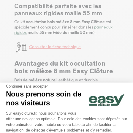
Compatibilité parfaite avec les
panneaux rigides maille 55 mm
Ce
kit occultation bois mélèze 8 mm Easy Clôture
est
spécialement conçu pour s’insérer dans les
panneaux
rigides
maille 55 mm (vide de maille 50 mm)
.
Consulter la fiche technique
Avantages du kit occultation
bois mélèze 8 mm Easy Clôture
Bois de mélèze naturel
, esthétique et durable
Épaisseur 8 mm
: rigidité optimale et excellente tenue
Continuer sans accepter
dans le temps
Nous prenons soin de
Compatible panneaux rigides maille 55 mm
(vide de
maille 50 mm)
nos visiteurs
Apporte intimité, chaleur et élégance
à votre extérieur
Plateforme de Gestion du Consentem
Solution écologique et recyclable
Sur easycloture.fr, nous souhaitons vous
Adapté aux
jardins, terrasses, piscines et espaces
offrir une navigation optimale. Pour cela des cookies sont déposés sur
Axeptio consent
professionnels
votre ordinateur, votre mobile ou votre tablette afin de faciliter la
navigation, de détecter d'éventuels problèmes et d'y remédier.