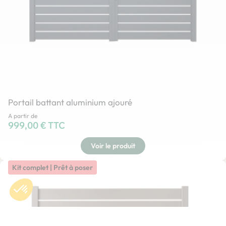
Portail battant aluminium ajouré
A partir de
Prix
999,00 € TTC
Voir le produit
Kit complet | Prêt à poser