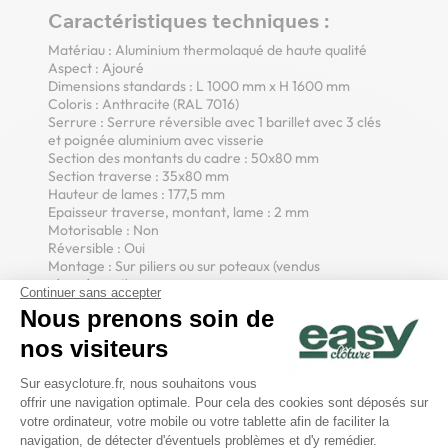
Caractéristiques techniques :
Matériau : Aluminium thermolaqué de haute qualité
Aspect : Ajouré
Dimensions standards : L 1000 mm x H 1600 mm
Coloris : Anthracite (RAL 7016)
Serrure : Serrure réversible avec 1 barillet avec 3 clés
et poignée aluminium avec visserie
Section des montants du cadre : 50x80 mm
Section traverse : 35x80 mm
Hauteur de lames : 177,5 mm
Epaisseur traverse, montant, lame : 2 mm
Motorisable : Non
Réversible : Oui
Montage : Sur piliers ou sur poteaux (vendus
séparément)
Continuer sans accepter
Finitions : Résistant aux intempéries, traitement anti-
Nous prenons soin de
corrosion
Livré avec : 1 gond réglable inférieur avec 2 chevilles
nos visiteurs
M8x60, 1 gond réglable supérieur avec 2 chevilles
Plateforme de Gestion du Consentem
M8x60 avec cache gond, 1 batée de réception avec
Sur easycloture.fr, nous souhaitons vous
gâche et 2 chevilles M10x50
offrir une navigation optimale. Pour cela des cookies sont déposés sur
Passage utile : 0m92
Axeptio consent
votre ordinateur, votre mobile ou votre tablette afin de faciliter la
navigation, de détecter d'éventuels problèmes et d'y remédier.
Avantages portillon ajouré :