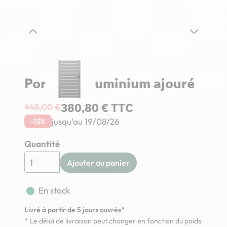
Portillon aluminium ajouré
380,80 € TTC
448,00 €
jusqu'au 19/08/26
-15%
Quantité
Ajouter au panier
fiber_manual_record
En stock
Livré à partir de 5 jours ouvrés*
* Le délai de livraison peut changer en fonction du poids