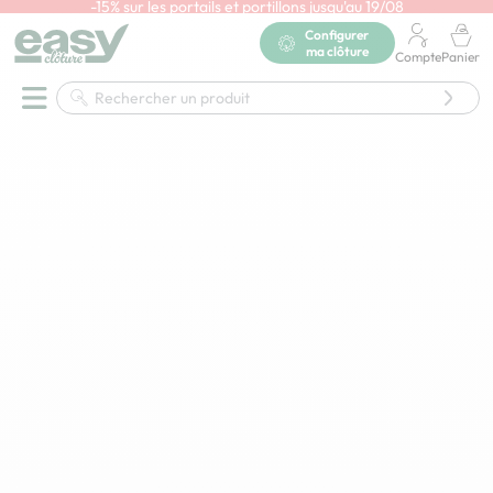
-15% sur les portails et portillons jusqu'au 19/08
En savoir plus
Accueil
Portail et portillon
Portillon de jardin
Configurer
ma clôture
Portillon aluminium et composite
Compte
Panier
Portillon aluminium ajouré