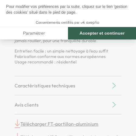
Pour modifier vos préférences par la suite, cliquez sur le lien 'gestion
Grâce à son design ajouré, ce modèle crée un jeu de
des cookies' situé dans le pied de page.
transparence élégant tout en favorisant la circulation
naturelle de la lumière.
Consentements certifiés par
Conçu aluminium, il est la parfaite combination entre
Paramétrer
Accepter et continuer
légèreté, solidité et résistance aux intempéries — sans
jamais rouiller, pour une tranquillité durable.
Entretien facile : un simple nettoyage à l’eau suffit
Fabrication conforme aux normes européennes
Usage recommandé : résidentiel
Caractéristiques techniques
Avis clients
Télécharger FT-portillon-aluminium